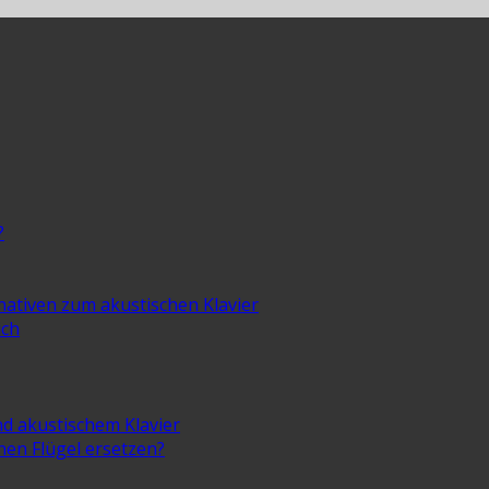
?
rnativen zum akustischen Klavier
ich
nd akustischem Klavier
inen Flügel ersetzen?