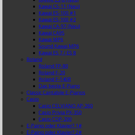
Kawai CS-11 (Neu)
Kawai ES-100 #1
Kawai ES-100 #2
Kawai CA-97 (Neu)
Kawai CA95
Kawai MP6
Sound Kawai MP6
Kawai ES 7 / ES 8
Roland
Roland FP-80
Roland F-20
Roland F-140R
Das beste E-Piano
Classic Cantabile E-Pianos
Casio
Casio CELVIANO AP-260
Casio Privia PX-350
Casio CDP-200
E-Paino oder Klavier? 1#
E-Paino oder Klavier? 2#