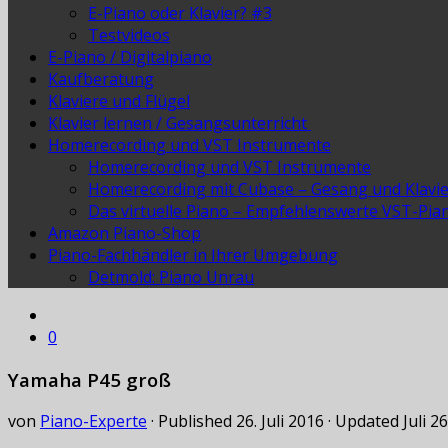
E-Piano oder Klavier? #3
Testvideos
E-Piano / Digitalpiano
Kaufberatung
Klaviere und Flügel
Klavier lernen / Gesangsunterricht
Homerecording und VST Instrumente
Homerecording und VST Instrumente
Homerecording mit Cubase – Gesang und Klavi
Das virtuelle Piano – Empfehlenswerte VST-Pia
Amazon Piano-Shop
Piano-Fachhändler in Ihrer Umgebung
Detmold: Piano Unrau
0
Yamaha P45 groß
von
Piano-Experte
· Published
26. Juli 2016
· Updated
Juli 2