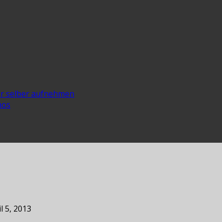
er selber aufnehmen
nos
l 5, 2013