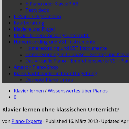
E-Piano oder Klavier? #3
Testvideos
E-Piano / Digitalpiano
Kaufberatung
Klaviere und Flügel
Klavier lernen / Gesangsunterricht
Homerecording und VST Instrumente
Homerecording und VST Instrumente
Homerecording mit Cubase – Gesang und Klavi
Das virtuelle Piano – Empfehlenswerte VST-Pia
Amazon Piano-Shop
Piano-Fachhändler in Ihrer Umgebung
Detmold: Piano Unrau
Klavier lernen
/
Wissenswertes über Pianos
0
Klavier lernen ohne klassischen Unterricht?
von
Piano-Experte
· Published
16. März 2013
· Updated
Apri