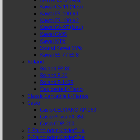
Kawai CS-11 (Neu)
Kawai ES-100 #1
Kawai ES-100 #2
Kawai CA-97 (Neu)
Kawai CA95
Kawai MP6
Sound Kawai MP6
Kawai ES 7 / ES 8
Roland
Roland FP-80
Roland F-20
Roland F-140R
Das beste E-Piano
Classic Cantabile E-Pianos
Casio
Casio CELVIANO AP-260
Casio Privia PX-350
Casio CDP-200
E-Paino oder Klavier? 1#
E-Paino oder Klavier? 2#