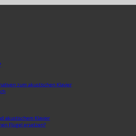
?
rnativen zum akustischen Klavier
ich
nd akustischem Klavier
inen Flügel ersetzen?