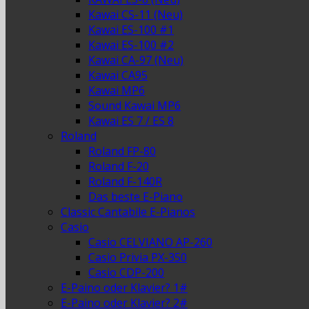
Kawai CS-11 (Neu)
Kawai ES-100 #1
Kawai ES-100 #2
Kawai CA-97 (Neu)
Kawai CA95
Kawai MP6
Sound Kawai MP6
Kawai ES 7 / ES 8
Roland
Roland FP-80
Roland F-20
Roland F-140R
Das beste E-Piano
Classic Cantabile E-Pianos
Casio
Casio CELVIANO AP-260
Casio Privia PX-350
Casio CDP-200
E-Paino oder Klavier? 1#
E-Paino oder Klavier? 2#