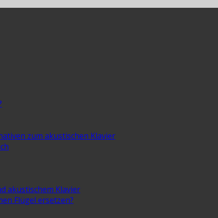
?
rnativen zum akustischen Klavier
ich
nd akustischem Klavier
inen Flügel ersetzen?