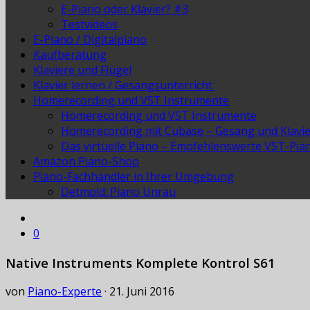
E-Piano oder Klavier? #3
Testvideos
E-Piano / Digitalpiano
Kaufberatung
Klaviere und Flügel
Klavier lernen / Gesangsunterricht
Homerecording und VST Instrumente
Homerecording und VST Instrumente
Homerecording mit Cubase – Gesang und Klavi
Das virtuelle Piano – Empfehlenswerte VST-Pia
Amazon Piano-Shop
Piano-Fachhändler in Ihrer Umgebung
Detmold: Piano Unrau
0
Native Instruments Komplete Kontrol S61
von
Piano-Experte
·
21. Juni 2016