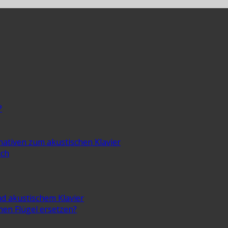
?
rnativen zum akustischen Klavier
ich
nd akustischem Klavier
inen Flügel ersetzen?