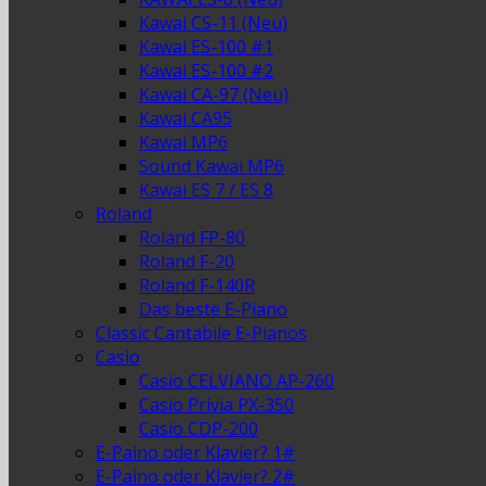
Kawai CS-11 (Neu)
Kawai ES-100 #1
Kawai ES-100 #2
Kawai CA-97 (Neu)
Kawai CA95
Kawai MP6
Sound Kawai MP6
Kawai ES 7 / ES 8
Roland
Roland FP-80
Roland F-20
Roland F-140R
Das beste E-Piano
Classic Cantabile E-Pianos
Casio
Casio CELVIANO AP-260
Casio Privia PX-350
Casio CDP-200
E-Paino oder Klavier? 1#
E-Paino oder Klavier? 2#