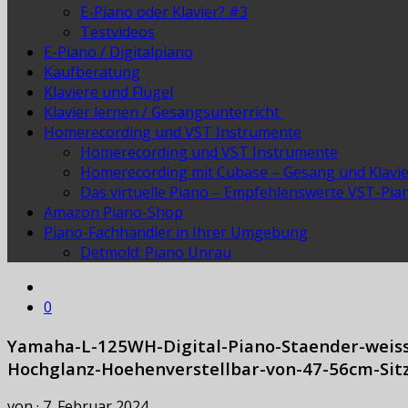
E-Piano oder Klavier? #3
Testvideos
E-Piano / Digitalpiano
Kaufberatung
Klaviere und Flügel
Klavier lernen / Gesangsunterricht
Homerecording und VST Instrumente
Homerecording und VST Instrumente
Homerecording mit Cubase – Gesang und Klavi
Das virtuelle Piano – Empfehlenswerte VST-Pia
Amazon Piano-Shop
Piano-Fachhändler in Ihrer Umgebung
Detmold: Piano Unrau
0
Yamaha-L-125WH-Digital-Piano-Staender-weiss–
Hochglanz-Hoehenverstellbar-von-47-56cm-Sit
von
·
7. Februar 2024