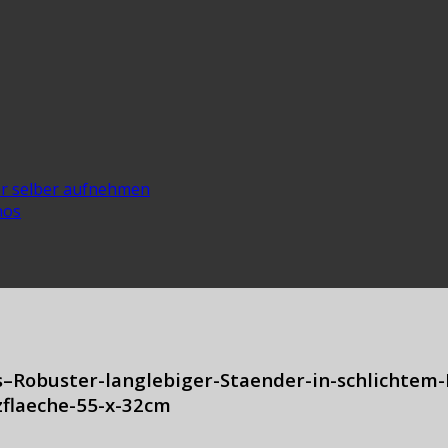
er selber aufnehmen
nos
Robuster-langlebiger-Staender-in-schlichtem-D
zflaeche-55-x-32cm