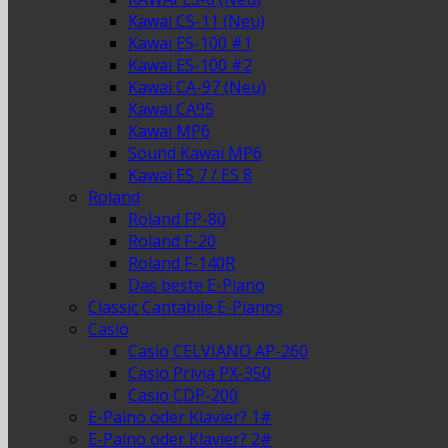
Kawai CS-11 (Neu)
Kawai ES-100 #1
Kawai ES-100 #2
Kawai CA-97 (Neu)
Kawai CA95
Kawai MP6
Sound Kawai MP6
Kawai ES 7 / ES 8
Roland
Roland FP-80
Roland F-20
Roland F-140R
Das beste E-Piano
Classic Cantabile E-Pianos
Casio
Casio CELVIANO AP-260
Casio Privia PX-350
Casio CDP-200
E-Paino oder Klavier? 1#
E-Paino oder Klavier? 2#