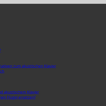
?
rnativen zum akustischen Klavier
ich
nd akustischem Klavier
inen Flügel ersetzen?