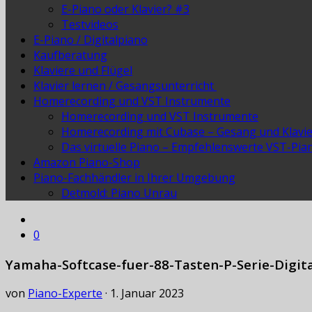
E-Piano oder Klavier? #3
Testvideos
E-Piano / Digitalpiano
Kaufberatung
Klaviere und Flügel
Klavier lernen / Gesangsunterricht
Homerecording und VST Instrumente
Homerecording und VST Instrumente
Homerecording mit Cubase – Gesang und Klavi
Das virtuelle Piano – Empfehlenswerte VST-Pia
Amazon Piano-Shop
Piano-Fachhändler in Ihrer Umgebung
Detmold: Piano Unrau
0
Yamaha-Softcase-fuer-88-Tasten-P-Serie-Digit
von
Piano-Experte
·
1. Januar 2023