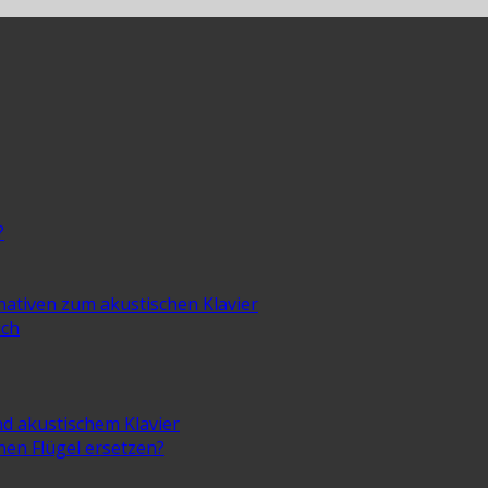
?
rnativen zum akustischen Klavier
ich
nd akustischem Klavier
inen Flügel ersetzen?