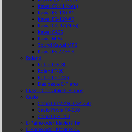
Kawai CS-11 (Neu)
Kawai ES-100 #1
Kawai ES-100 #2
Kawai CA-97 (Neu)
Kawai CA95
Kawai MP6
Sound Kawai MP6
Kawai ES 7 / ES 8
Roland
Roland FP-80
Roland F-20
Roland F-140R
Das beste E-Piano
Classic Cantabile E-Pianos
Casio
Casio CELVIANO AP-260
Casio Privia PX-350
Casio CDP-200
E-Paino oder Klavier? 1#
E-Paino oder Klavier? 2#