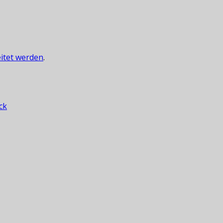
itet werden
.
ck