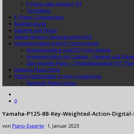
E-Piano oder Klavier? #3
Testvideos
E-Piano / Digitalpiano
Kaufberatung
Klaviere und Flügel
Klavier lernen / Gesangsunterricht
Homerecording und VST Instrumente
Homerecording und VST Instrumente
Homerecording mit Cubase – Gesang und Klavi
Das virtuelle Piano – Empfehlenswerte VST-Pia
Amazon Piano-Shop
Piano-Fachhändler in Ihrer Umgebung
Detmold: Piano Unrau
0
Yamaha-P125-88-Key-Weighted-Action-Digital-
von
Piano-Experte
·
1. Januar 2023