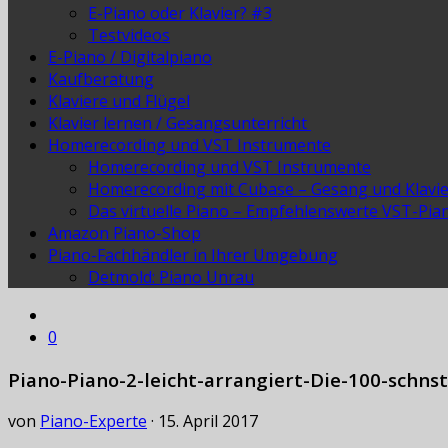
E-Piano oder Klavier? #3
Testvideos
E-Piano / Digitalpiano
Kaufberatung
Klaviere und Flügel
Klavier lernen / Gesangsunterricht
Homerecording und VST Instrumente
Homerecording und VST Instrumente
Homerecording mit Cubase – Gesang und Klavi
Das virtuelle Piano – Empfehlenswerte VST-Pia
Amazon Piano-Shop
Piano-Fachhändler in Ihrer Umgebung
Detmold: Piano Unrau
0
Piano-Piano-2-leicht-arrangiert-Die-100-schns
von
Piano-Experte
·
15. April 2017