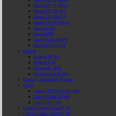
Kawai CS-11 (Neu)
Kawai ES-100 #1
Kawai ES-100 #2
Kawai CA-97 (Neu)
Kawai CA95
Kawai MP6
Sound Kawai MP6
Kawai ES 7 / ES 8
Roland
Roland FP-80
Roland F-20
Roland F-140R
Das beste E-Piano
Classic Cantabile E-Pianos
Casio
Casio CELVIANO AP-260
Casio Privia PX-350
Casio CDP-200
E-Paino oder Klavier? 1#
E-Paino oder Klavier? 2#