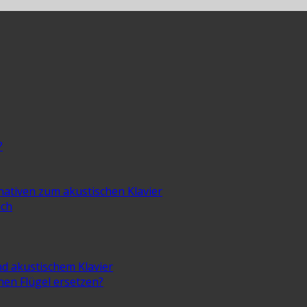
?
rnativen zum akustischen Klavier
ich
nd akustischem Klavier
inen Flügel ersetzen?